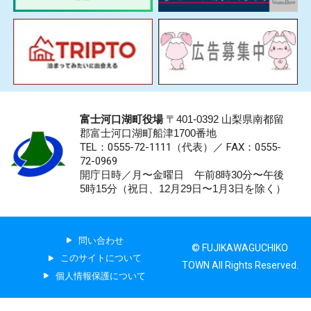
富士河口湖町役場
〒401-0392 山梨県南都留
郡富士河口湖町船津1700番地
TEL：0555-72-1111
（代表）／
FAX：0555-
72-0969
開庁日時／月〜金曜日 午前8時30分〜午後
5時15分（祝日、12月29日〜1月3日を除く）
問い合わせ
© FUJIKAWAGUCHIKO
このサイトについて
TOWN All Rights Reserved.
個人情報保護について