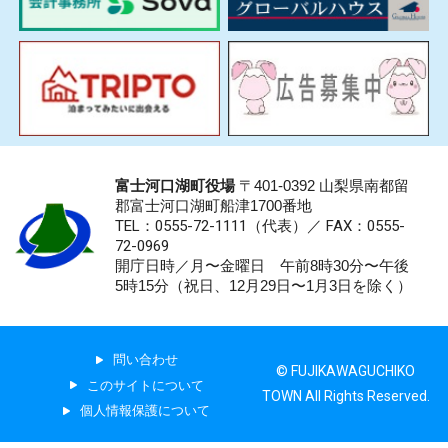
富士河口湖町役場
〒401-0392 山梨県南都留
郡富士河口湖町船津1700番地
TEL：0555-72-1111
（代表）／
FAX：0555-
72-0969
開庁日時／月〜金曜日 午前8時30分〜午後
5時15分（祝日、12月29日〜1月3日を除く）
問い合わせ
© FUJIKAWAGUCHIKO
このサイトについて
TOWN All Rights Reserved.
個人情報保護について