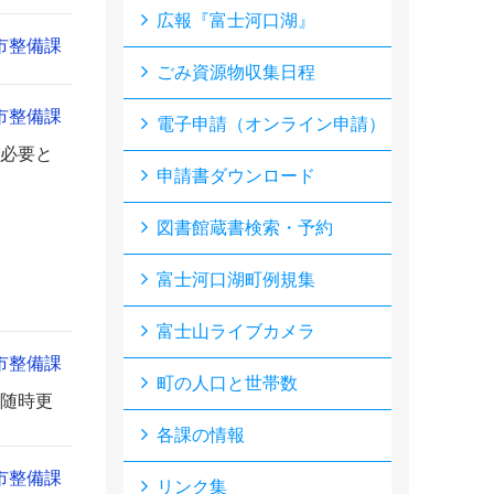
広報『富士河口湖』
市整備課
ごみ資源物収集日程
市整備課
電子申請（オンライン申請）
必要と
申請書ダウンロード
図書館蔵書検索・予約
富士河口湖町例規集
富士山ライブカメラ
市整備課
町の人口と世帯数
随時更
各課の情報
市整備課
リンク集