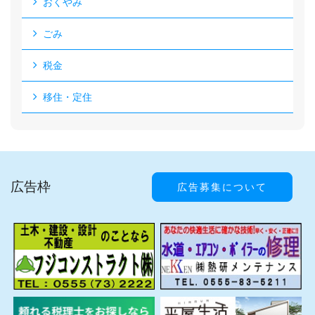
おくやみ
ごみ
税金
移住・定住
広告枠
広告募集について