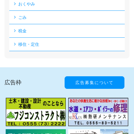
おくやみ
ごみ
税金
移住・定住
広告枠
広告募集について