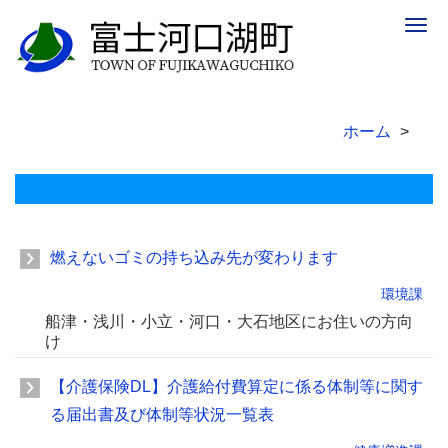
Togg
navig
ホーム
燃えないゴミの持ち込み先が変わります
環境課
船津・浅川・小立・河口・大石地区にお住いの方向
け
【介護保険DL】介護給付費算定に係る体制等に関す
る届出書及び体制等状況一覧表