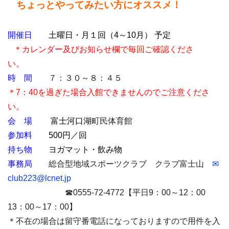
ちょっとやってみたい方にオススメ！
開催日
土曜日・月１回（4～10月） 予定
＊
カレンダー及びお知らせ欄で毎回ご確認くださ
い。
時 間
７：３０～８：４５
＊7：40を過ぎた場合入館できませんのでご注意くださ
い。
会 場
富士河口湖
町民体育館
参加料
500円／回
持ち物
ヨガマット・飲み物
事務局
総合型地域スポーツクラブ クラブ富士山
✉
club223@lcnet.jp
☎0555-72-4772【平日9：00～12：00
13：00～17：00】
＊不在の場合は留守番電話になっておりますので用件を入