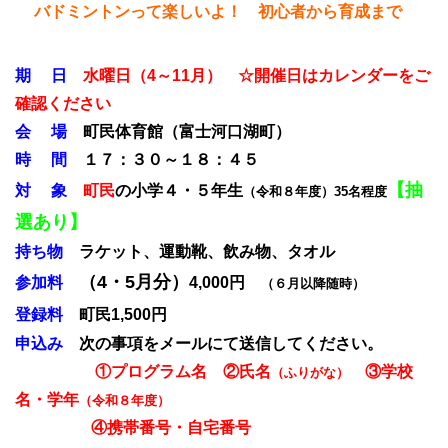
バドミントンって楽しいよ！ 初心者から育成まで
期 日
水曜日（4～11月）
☆開催日はカレンダーをご
確認ください
会 場
町民体育館
（
富士河口湖町）
時 間
１７：３０～１８：４５
【抽
対
象
町民
の
小学４・５年生
（令和８年度）35名程度
選あり】
持ち物
ラケット、運動靴、飲み物、タオル
（4・5月分）
参加料
4,000円
（
６月以降随時）
登録料
町民
1,500円
申込み
次の事項をメールにて送信してください。
①プログラム名 ②氏名
③学校
（ふりがな）
名・学年
（令和８年度）
④携帯番号・自宅番号