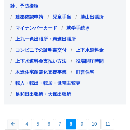
診、予防接種
建築確認申請
児童手当
勝山出張所
マイナンバーカード
就学手続き
上九一色出張所・精進出張所
コンビニでの証明書交付
上下水道料金
上下水道料金支払い方法
役場開庁時間
木造住宅耐震化支援事業
町営住宅
転入・転出・転居・世帯主変更
足和田出張所・大嵐出張所
4
5
6
7
8
9
10
11