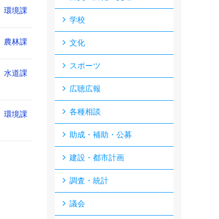
環境課
学校
農林課
文化
スポーツ
水道課
広聴広報
各種相談
環境課
助成・補助・公募
建設・都市計画
調査・統計
議会