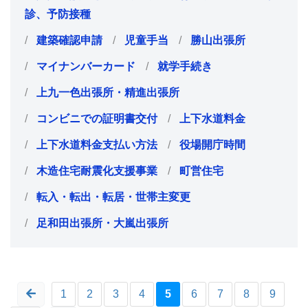
診、予防接種
建築確認申請
児童手当
勝山出張所
マイナンバーカード
就学手続き
上九一色出張所・精進出張所
コンビニでの証明書交付
上下水道料金
上下水道料金支払い方法
役場開庁時間
木造住宅耐震化支援事業
町営住宅
転入・転出・転居・世帯主変更
足和田出張所・大嵐出張所
1
2
3
4
5
6
7
8
9