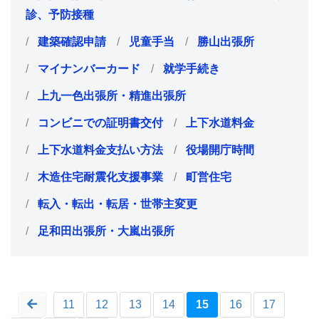
診、予防接種
建築確認申請
児童手当
勝山出張所
マイナンバーカード
就学手続き
上九一色出張所・精進出張所
コンビニでの証明書交付
上下水道料金
上下水道料金支払い方法
役場開庁時間
木造住宅耐震化支援事業
町営住宅
転入・転出・転居・世帯主変更
足和田出張所・大嵐出張所
11
12
13
14
15
16
17