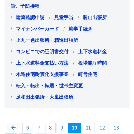
診、予防接種
建築確認申請
児童手当
勝山出張所
マイナンバーカード
就学手続き
上九一色出張所・精進出張所
コンビニでの証明書交付
上下水道料金
上下水道料金支払い方法
役場開庁時間
木造住宅耐震化支援事業
町営住宅
転入・転出・転居・世帯主変更
足和田出張所・大嵐出張所
6
7
8
9
10
11
12
13