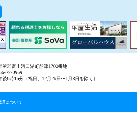
県南都留郡富士河口湖町船津1700番地
5-72-0969
後5時15分（祝日、12月29日〜1月3日を除く）
保護について