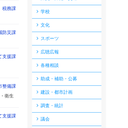
税務課
学校
文化
域防災課
スポーツ
広聴広報
て支援課
各種相談
助成・補助・公募
市整備課
建設・都市計画
全・衛生
調査・統計
て支援課
議会