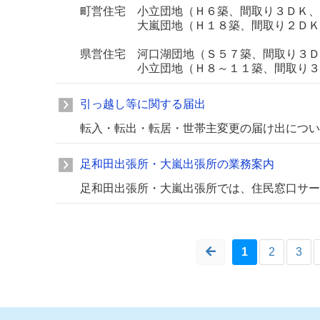
町営住宅 小立団地（Ｈ６築、間取り３ＤＫ、
大嵐団地（Ｈ１８築、間取り２ＤＫ・
県営住宅 河口湖団地（Ｓ５７築、間取り３Ｄ
小立団地（Ｈ８～１１築、間取り３Ｌ
引っ越し等に関する届出
転入・転出・転居・世帯主変更の届け出につい
足和田出張所・大嵐出張所の業務案内
足和田出張所・大嵐出張所では、住民窓口サー
1
2
3