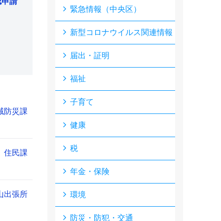
認申請
緊急情報（中央区）
新型コロナウイルス関連情報
届出・証明
福祉
子育て
域防災課
健康
税
住民課
年金・保険
山出張所
環境
防災・防犯・交通