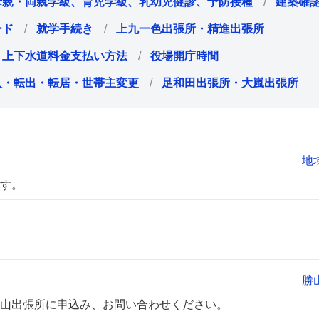
母親・両親学級、育児学級、乳幼児健診、予防接種
建築確
ード
就学手続き
上九一色出張所・精進出張所
上下水道料金支払い方法
役場開庁時間
入・転出・転居・世帯主変更
足和田出張所・大嵐出張所
地
す。
勝
山出張所に申込み、お問い合わせください。