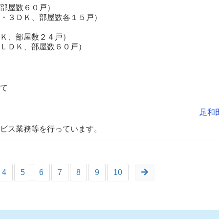
部屋数６０戸）
３ＤＫ、部屋数各１５戸）
Ｋ、部屋数２４戸）
ＤＫ、部屋数６０戸）
て
足和
ビス業務等を行っています。
4
5
6
7
8
9
10