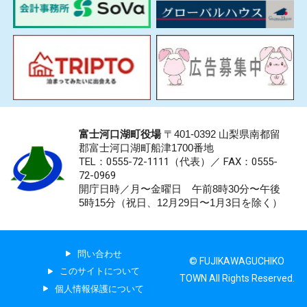
富士河口湖町役場
〒401-0392 山梨県南都留
郡富士河口湖町船津1700番地
TEL：0555-72-1111
（代表）／
FAX：0555-
72-0969
開庁日時／月〜金曜日 午前8時30分〜午後
5時15分（祝日、12月29日〜1月3日を除く）
問い合わせ
© FUJIKAWAGUCHIKO
このサイトについて
TOWN All Rights Reserved.
個人情報保護について