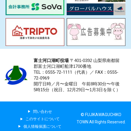
富士河口湖町役場
〒401-0392 山梨県南都留
郡富士河口湖町船津1700番地
TEL：0555-72-1111
（代表）／
FAX：0555-
72-0969
開庁日時／月〜金曜日 午前8時30分〜午後
5時15分（祝日、12月29日〜1月3日を除く）
問い合わせ
© FUJIKAWAGUCHIKO
このサイトについて
TOWN All Rights Reserved.
個人情報保護について