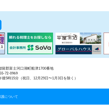
県南都留郡富士河口湖町船津1700番地
5-72-0969
後5時15分（祝日、12月29日〜1月3日を除く）
保護について