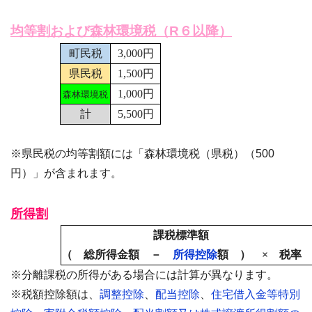
均等割および森林環境税（R６以降）
町民税
3,000円
県民税
1,500円
1,000円
森林環境税
計
5,500円
※県民税の均等割額には「森林環境税（県税）（500
円）」が含まれます。
所得割
課税標準額
（ 総所得金額 －
所得控除
額 ） × 税率
※分離課税の所得がある場合には計算が異なります。
※税額控除額は、
調整控除
、
配当控除
、
住宅借入金等特別