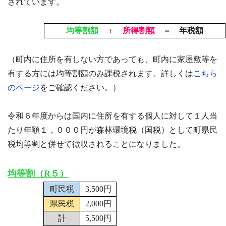
されています。
均等割額
＋
所得割額
＝
年税額
（町内に住所を有しない方であっても、町内に家屋敷等を
有する方には均等割額のみ課税されます。詳しくは
こちら
のページ
をご確認ください。）
令和６年度からは国内に住所を有する個人に対して１人当
たり年額１，０００円が森林環境税（国税）として町県民
税均等割と併せて徴収されることになりました。
均等割（R５）
町民税
3,500円
県民税
2,000円
計
5,500円