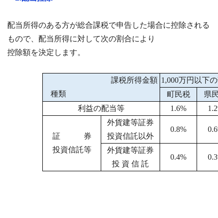
配当所得のある方が総合課税で申告した場合に控除される
もので、配当所得に対して次の割合により
控除額を決定します。
課税所得金額
1,000万円以下
種類
町民税
県
利益の配当等
1.6%
1.
外貨建等証券
0.8%
0.
証 券
投資信託以外
投資信託等
外貨建等証券
0.4%
0.
投 資 信 託