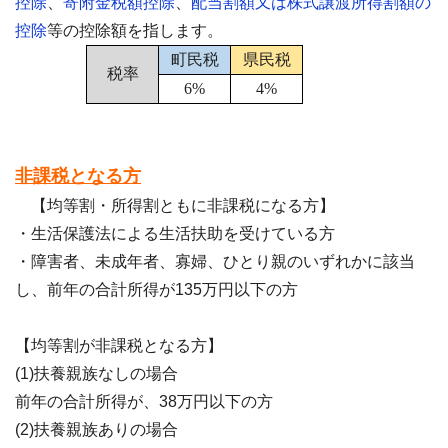
控除
、
寄附金税額控除
、
配当割額又は株式譲渡所得割額の
控除
等の控除額を指します。
町民税
県民税
税率
6%
4%
非課税となる方
【均等割・所得割ともに非課税になる方】
・生活保護法による生活扶助を受けている方
・障害者、未成年者、寡婦、ひとり親のいずれかに該当
し、前年の合計所得が135万円以下の方
【均等割が非課税となる方】
(1)扶養親族なしの場合
前年の合計所得が、38万円以下の方
(2)扶養親族ありの場合