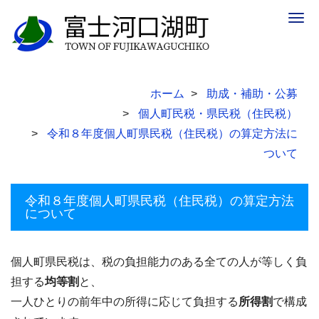
Togg
navig
ホーム
助成・補助・公募
個人町民税・県民税（住民税）
令和８年度個人町県民税（住民税）の算定方法に
ついて
令和８年度個人町県民税（住民税）の算定方法
について
個人町県民税は、税の負担能力のある全ての人が等しく負
担する
均等割
と、
一人ひとりの前年中の所得に応じて負担する
所得割
で構成