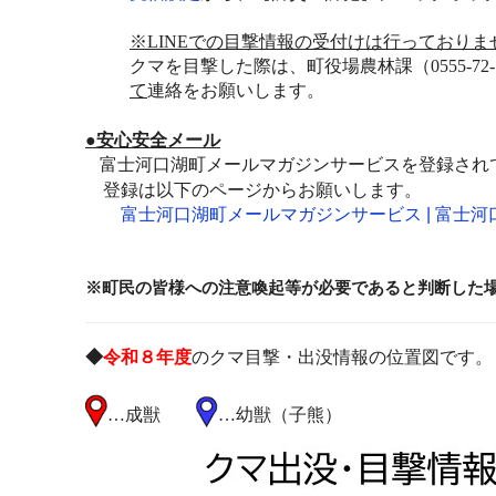
※
LINE
での目撃情報の受付けは行っておりま
クマを目撃した際は、町役場農林課（
0555-72
て
連絡をお願いします。
●安心安全メール
富士河口湖町メールマガジンサービスを登録され
登録は以下のページからお願いします。
富士河口湖町メールマガジンサービス | 富士
※町民の皆様への注意喚起等が必要であると判断した
◆
令和８年度
のクマ目撃・出没情報の位置図です。
…成獣
…幼獣（子熊）