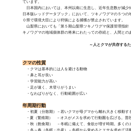
ています。
日本国内においては、本州以南に生息し、近年生息数が減少
日本版レッドデータブック」において、ツキノワグマの５つの
０県で環境大臣により狩猟による捕獲が禁止されています。
山梨県においても「第５期山梨県ツキノワグマ保護管理指針
キノワグマの地域個体群の将来にわたっての存続と、人間との
～人とクマが共存するた
クマの性質
・クマは基本的には人を避ける動物
・鼻と耳が良い
・学習能力が高い
・足が速く、木登りがうまい
・なわばりがなく、行動範囲が広い
年周期行動
・初夏（分散期）－若いクマが母グマから離れ大きく移動す
・夏（繁殖期） －オスがメスを求めて行動圏を広げる。普段
・秋（飽食期） －冬眠に備えて、食欲が増す時期。多くの
・冬～春（冬眠・出産）－
冬眠から覚めるとエサを求めて活