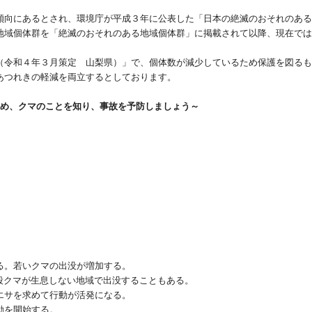
傾向にあるとされ、環境庁が平成３年に公表した「日本の絶滅のおそれのあ
地域個体群を「絶滅のおそれのある地域個体群」に掲載されて以降、現在では
（令和４年３月策定 山梨県）」で、個体数が減少しているため保護を図る
あつれきの軽減を両立するとしております。
め、クマのことを知り、事故を予防しましょう～
る。若いクマの出没が増加する。
クマが生息しない地域で出没することもある。
エサを求めて行動が活発になる。
動を開始する。