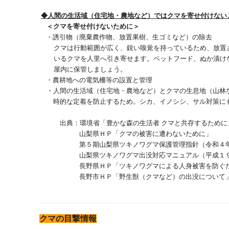
◆人間の生活域（住宅地・農地など）ではクマを寄せ付けない
＜クマを寄せ付けないために＞
・誘引物（廃棄農作物、放置果樹、生ゴミなど）の除去
クマは行動範囲が広く、鋭い嗅覚を持っているため、放置
いるクマを人里へ引き寄せます。ペットフード、ぬか漬け
屋内に保管しましょう。
・農耕地への電気柵等の設置と管理
・人間の生活域（住宅地・農地など）とクマの生息地（山林
時的な定着を防止するため。シカ、イノシシ、サル対策に
出典：環境省「豊かな森の生活者 クマと共存するために
山梨県ＨＰ「クマの被害に遭わないために」
第５期山梨県ツキノワグマ保護管理指針（令和４年３
山梨県ツキノワグマ出没対応マニュアル（平成１９
長野県ＨＰ「ツキノワグマによる人身被害を防ぐた
長野市ＨＰ「野生獣（クマなど）の出没について
クマの目撃情報