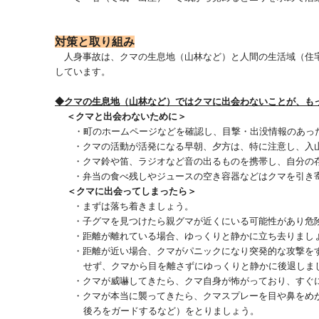
対策と取り組み
人身事故は、クマの生息地（山林など）と人間の生活域（住
しています。
◆クマの生息地（山林など）ではクマに出会わないことが、も
＜クマと出会わないために＞
・町のホームページなどを確認し、目撃・出没情報のあっ
・クマの活動が活発になる早朝、夕方は、特に注意し、入山
・クマ鈴や笛、ラジオなど音の出るものを携帯し、自分の存
・弁当の食べ残しやジュースの空き容器などはクマを引き寄
＜クマに出会ってしまったら＞
・まずは落ち着きましょう。
・子グマを見つけたら親グマが近くにいる可能性があり危険
・距離が離れている場合、ゆっくりと静かに立ち去りまし
・距離が近い場合、クマがパニックになり突発的な攻撃をす
せず、クマから目を離さずにゆっくりと静かに後退しま
・クマが威嚇してきたら、クマ自身が怖がっており、すぐに
・クマが本当に襲ってきたら、クマスプレーを目や鼻をめが
後ろをガードするなど）をとりましょう。