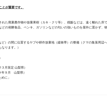
ことが重要です。
された廃棄農作物や放棄果樹（カキ・クリ等）、残飯などは、遠く離れた所
などの発酵食品、ペンキ、ガソリンなどの匂いの強いものを屋外に置かず、
など）の間に位置するヤブや耕作放棄地（緩衝帯）の整備（クマの集落周辺
もなります。）
」
月策定 山梨県）
年９月 山梨県）
めに」
」