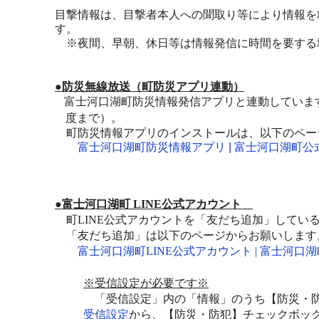
目撃情報は、目撃者本人への聞取り等により情報を
す。
※夜間、早朝、休日等は情報発信に時間を要する
●防災無線放送（町防災アプリ連動）
富士河口湖町防災情報発信アプリと連動していま
度まで）。
町
防災情報アプリのインストールは、以下のペー
富士河口湖町防災情報アプリ | 富士河口湖町
●富士河口湖町
LINE
公式アカウント
町
LINE
公式アカウントを「友だち追加」してい
「友だち追加」は以下のページからお願いします
富士河口湖町
LINE
公式アカウント
|
富士河口湖
※受信設定が必要です※
「受信設定」内の「情報」のうち【防災・防
受信設定
から、【防災・防犯】チェックボッ