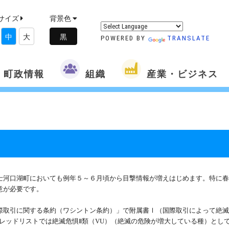
サイズ
背景色
中
大
POWERED BY
TRANSLATE
町政情報
組織
産業・ビジネス
河口湖町においても例年５～６月頃から目撃情報が増えはじめます。特に春
意が必要です。
際取引に関する条約（ワシントン条約）」で附属書Ⅰ（国際取引によって絶
レッドリストでは絶滅危惧
Ⅱ
類（
VU
）（絶滅の危険が増大している種）とし