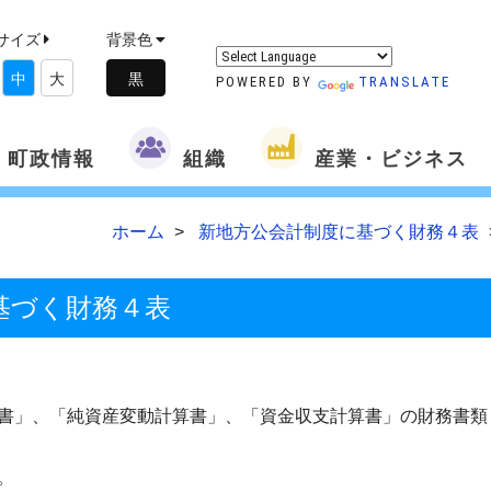
サイズ
背景色
中
大
POWERED BY
TRANSLATE
町政情報
組織
産業・ビジネス
ホーム
新地方公会計制度に基づく財務４表
基づく財務４表
書」、「純資産変動計算書」、「資金収支計算書」の財務書類
。