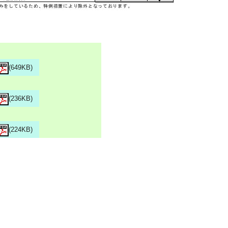
(649KB)
(236KB)
(224KB)