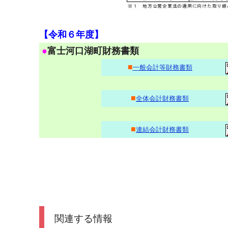
【令和６年度】
●
富士河口湖町財務書類
■
一般会計等財務書類
■
全体会計財務書類
■
連結会計財務書類
関連する情報