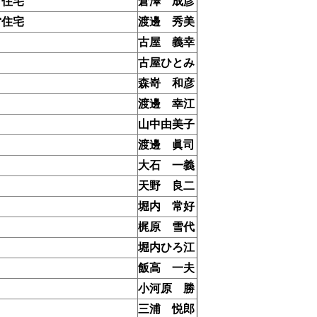
営住宅
倉澤 成彦
営住宅
渡邊 秀美
古屋 義幸
古屋ひとみ
森嵜 和彦
渡邊 幸江
山中由美子
渡邊 眞司
大石 一義
天野 良二
堀内 常好
梶原 雪代
堀内ひろ江
飯高 一夫
小河原 勝
三浦 悦郎