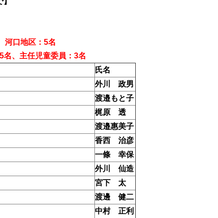
で】
、河口地区：5名
5名、主任児童委員：3名
氏名
外川 政男
渡邉もと子
梶原 透
渡邉惠美子
香西 治彦
一條 幸保
外川 仙造
宮下 太
渡邊 健二
中村 正利