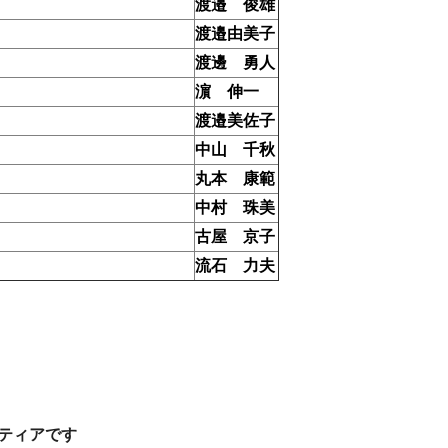
渡邉 俊雄
渡邉由美子
渡邊 勇人
濵 伸一
渡邉美佐子
中山 千秋
丸本 康範
中村 珠美
古屋 京子
流石 力夫
ティアです