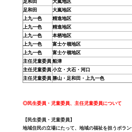
足和田
大嵐地区
足和田
大嵐地区
上九一色
精進地区
上九一色
精進地区
上九一色
本栖地区
上九一色
富士ケ嶺地区
上九一色
富士ケ嶺地区
主任児童委員
船津
主任児童委員
小立・大石・河口
主任児童委員
勝山・足和田・上九一色
◎民生委員・児童委員、主任児童委員について
【民生委員・児童委員】
地域住民の立場にたって、地域の福祉を担うボラン