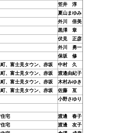
笠井 淳
夏山まゆみ
外川 倍美
黒澤 章
伏見 正彦
外川 勇一
保坂 修
尾町、富士見タウン、赤坂
中村 久
尾町、富士見タウン、赤坂
渡邉由紀子
尾町、富士見タウン、赤坂
木村みゆき
尾町、富士見タウン、赤坂
佐藤 亙
小野さゆり
営住宅
渡邊 春子
営住宅
渡邊 友子