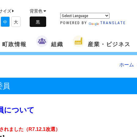
サイズ
背景色
中
大
POWERED BY
TRANSLATE
町政情報
組織
産業・ビジネス
ホーム
委員
員について
ました（R7.12.1改選）