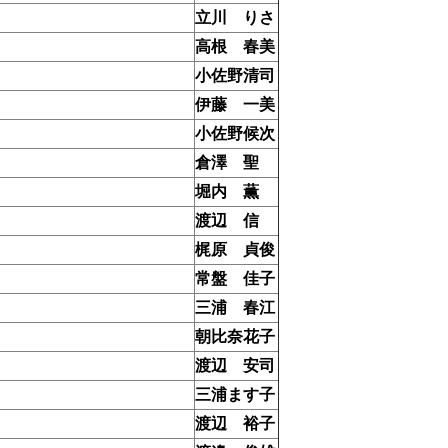
立川 りさ
高根 春美
小佐野清司
伊藤 一美
小佐野候次
倉澤 聖
堀内 薫
渡辺 信
梶原 貞俊
常盤 佳子
三浦 春江
朝比奈花子
渡辺 安司
三浦ます子
渡辺 裕子