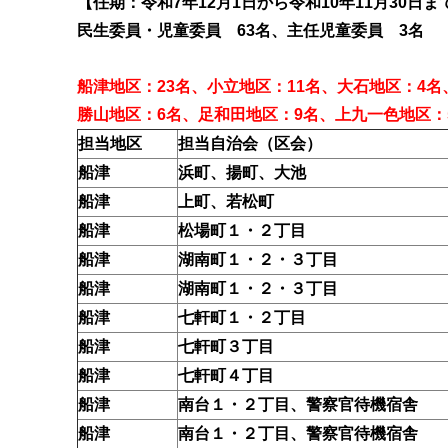
【任期：令和7年12月1日から令和10年11月30日ま
民生委員・児童委員 63名、主任児童委員 3名
船津地区：23名、小立地区：11名、大石地区：4名
勝山地区：6名、足和田地区：9名、上九一色地区：
担当地区
担当自治会（区会）
船津
浜町、揚町、大池
船津
上町、若松町
船津
松場町１・２丁目
船津
湖南町１・２・３丁目
船津
湖南町１・２・３丁目
船津
七軒町１・２丁目
船津
七軒町３丁目
船津
七軒町４丁目
船津
南台１・２丁目、警察官待機宿舎
船津
南台１・２丁目、警察官待機宿舎