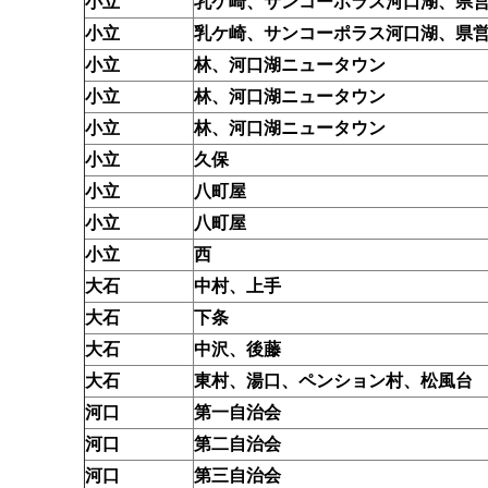
小立
乳ケ崎、サンコーポラス河口湖、県
小立
乳ケ崎、サンコーポラス河口湖、県
小立
林、河口湖ニュータウン
小立
林、河口湖ニュータウン
小立
林、河口湖ニュータウン
小立
久保
小立
八町屋
小立
八町屋
小立
西
大石
中村、上手
大石
下条
大石
中沢、後藤
大石
東村、湯口、ペンション村、松風台
河口
第一自治会
河口
第二自治会
河口
第三自治会