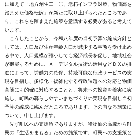
に加えて「地方創生二．〇、老朽インフラ対策、物価高を
踏まえた価格転嫁」が新たに取り上げられたところであ
り、これらを踏まえた施策を意識する必要があると考えて
います。
こうしたことから、令和八年度の当初予算の編成方針と
しては、人口及び生産年齢人口が減少する事態を受け止め
る中で、人口規模が縮小しても経済成長を促し、地域社会
が機能するために、ＡＩデジタル技術の活用などＤＸの推
進によって、労働力の確保、持続可能な行政サービスの実
現を目指し、多様化・複雑化する行政課題への対応と物価
高騰にも的確に対応することと、将来への投資を着実に実
施し、町民の暮らしやすいまちづくりの実現を目指し当初
予算の編成に臨んだところであります。その内なる施策に
ついて、申し上げます。
先ず町民への支援策でありますが、諸物価の高騰から町
民の「生活をまもる」ための施策です。町民への支援策と