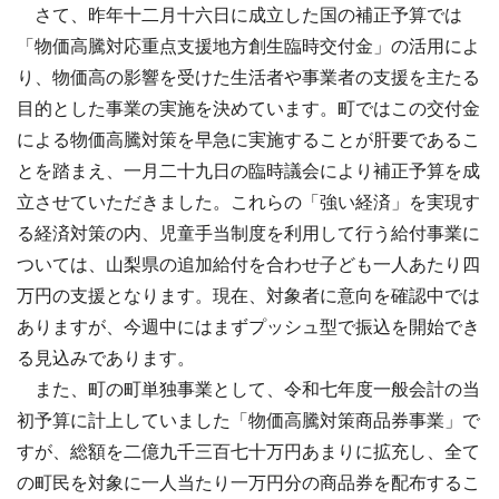
さて、昨年十二月十六日に成立した国の補正予算では
「物価高騰対応重点支援地方創生臨時交付金」の活用によ
り、物価高の影響を受けた生活者や事業者の支援を主たる
目的とした事業の実施を決めています。町ではこの交付金
による物価高騰対策を早急に実施することが肝要であるこ
とを踏まえ、一月二十九日の臨時議会により補正予算を成
立させていただきました。これらの「強い経済」を実現す
る経済対策の内、児童手当制度を利用して行う給付事業に
ついては、山梨県の追加給付を合わせ子ども一人あたり四
万円の支援となります。現在、対象者に意向を確認中では
ありますが、今週中にはまずプッシュ型で振込を開始でき
る見込みであります。
また、町の町単独事業として、令和七年度一般会計の当
初予算に計上していました「物価高騰対策商品券事業」で
すが、総額を二億九千三百七十万円あまりに拡充し、全て
の町民を対象に一人当たり一万円分の商品券を配布するこ