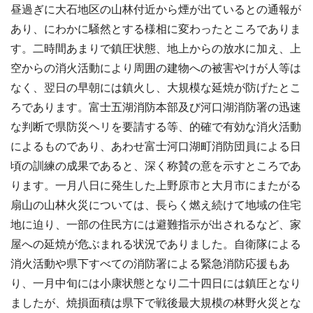
昼過ぎに大石地区の山林付近から煙が出ているとの通報が
あり、にわかに騒然とする様相に変わったところでありま
す。二時間あまりで鎮圧状態、地上からの放水に加え、上
空からの消火活動により周囲の建物への被害やけが人等は
なく、翌日の早朝には鎮火し、大規模な延焼が防げたとこ
ろであります。富士五湖消防本部及び河口湖消防署の迅速
な判断で県防災ヘリを要請する等、的確で有効な消火活動
によるものであり、あわせ富士河口湖町消防団員による日
頃の訓練の成果であると、深く称賛の意を示すところであ
ります。一月八日に発生した上野原市と大月市にまたがる
扇山の山林火災については、長らく燃え続けて地域の住宅
地に迫り、一部の住民方には避難指示が出されるなど、家
屋への延焼が危ぶまれる状況でありました。自衛隊による
消火活動や県下すべての消防署による緊急消防応援もあ
り、一月中旬には小康状態となり二十四日には鎮圧となり
ましたが、焼損面積は県下で戦後最大規模の林野火災とな