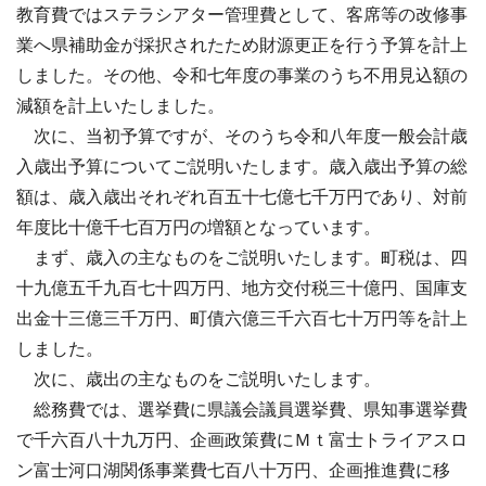
教育費ではステラシアター管理費として、客席等の改修事
業へ県補助金が採択されたため財源更正を行う予算を計上
しました。その他、令和七年度の事業のうち不用見込額の
減額を計上いたしました。
次に、当初予算ですが、そのうち令和八年度一般会計歳
入歳出予算についてご説明いたします。歳入歳出予算の総
額は、歳入歳出それぞれ百五十七億七千万円であり、対前
年度比十億千七百万円の増額となっています。
まず、歳入の主なものをご説明いたします。町税は、四
十九億五千九百七十四万円、地方交付税三十億円、国庫支
出金十三億三千万円、町債六億三千六百七十万円等を計上
しました。
次に、歳出の主なものをご説明いたします。
総務費では、選挙費に県議会議員選挙費、県知事選挙費
で千六百八十九万円、企画政策費にＭｔ富士トライアスロ
ン富士河口湖関係事業費七百八十万円、企画推進費に移