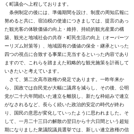
く町議会へ上程しております。
条例制定の後には、準備期間を設け、制度の周知広報に
努めると共に、宿泊税の使途につきましては、提言のあっ
た観光客の体験価値の向上・維持、持続的観光産業の構
築、観光と地域社会の共存・町民生活の向上（オーバーツ
ーリズム対策等）、地域固有の価値の保全・継承といった
四つの視点に合致する事業に充当するといった内容であり
ますので、これらを踏まえた戦略的な観光施策を計画して
いきたいと考えています。
さて、第二次高市政権の発足であります。一昨年来か
ら、国政では自民党が大幅に議席を減らし、その後、公明
党が二十六年間続いた連立を離脱し、新たな枠組みで連立
がなされるなど、長らく続いた政治的安定の時代が終わ
り、国民の意思が変化していったように思われました。そ
して、一月二十三日の解散の翌日から十六日間という超短
期になりました衆議院議員選挙では、新しい連立政権の信