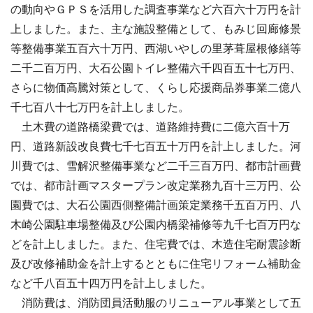
の動向やＧＰＳを活用した調査事業など六百六十万円を計
上しました。また、主な施設整備として、もみじ回廊修景
等整備事業五百六十万円、西湖いやしの里茅葺屋根修繕等
二千二百万円、大石公園トイレ整備六千四百五十七万円、
さらに物価高騰対策として、くらし応援商品券事業二億八
千七百八十七万円を計上しました。
土木費の道路橋梁費では、道路維持費に二億六百十万
円、道路新設改良費七千七百五十万円を計上しました。河
川費では、雪解沢整備事業など二千三百万円、都市計画費
では、都市計画マスタープラン改定業務九百十三万円、公
園費では、大石公園西側整備計画策定業務千五百万円、八
木崎公園駐車場整備及び公園内橋梁補修等九千七百万円な
どを計上しました。また、住宅費では、木造住宅耐震診断
及び改修補助金を計上するとともに住宅リフォーム補助金
など千八百五十四万円を計上しました。
消防費は、消防団員活動服のリニューアル事業として五