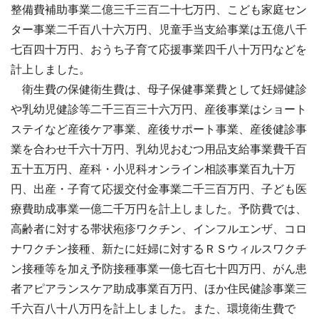
整備費補助事業二億三千三百二十七万円、こども家庭セン
ター事業二千百八十六万円、児童手当支給事業は五億八千
七百四十万円、おうち子育て応援事業四千八十万円などを
計上しました。
衛生費の保健衛生費は、母子保健事業費として妊婦健診
や乳幼児健診等二千三百三十六万円、産後事業はショート
ステイなど産後ケア事業、産後サポート事業、産後健診事
業を合わせ千六十万円、乳幼児おむつ用品支給事業費千百
五十五万円、産科・小児科オンライン相談事業百九十万
円、出産・子育て応援交付金事業二千三百万円、子ども医
療費助成事業一億二千万円を計上しました。予防費では、
高齢者に対する帯状疱疹ワクチン、インフルエンザ、コロ
ナワクチン接種、新たに妊婦に対するＲＳウィルスワクチ
ン接種等を加え予防接種事業一億七百七十四万円、がん患
者アピアランスケア助成事業百万円、ほか住民健診事業三
千六百八十八万円を計上しました。また、環境衛生費で