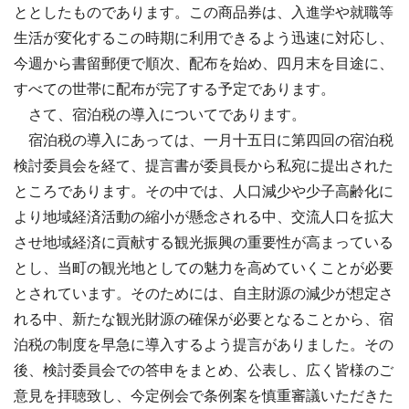
ととしたものであります。この商品券は、入進学や就職等
生活が変化するこの時期に利用できるよう迅速に対応し、
今週から書留郵便で順次、配布を始め、四月末を目途に、
すべての世帯に配布が完了する予定であります。
さて、宿泊税の導入についてであります。
宿泊税の導入にあっては、一月十五日に第四回の宿泊税
検討委員会を経て、提言書が委員長から私宛に提出された
ところであります。その中では、人口減少や少子高齢化に
より地域経済活動の縮小が懸念される中、交流人口を拡大
させ地域経済に貢献する観光振興の重要性が高まっている
とし、当町の観光地としての魅力を高めていくことが必要
とされています。そのためには、自主財源の減少が想定さ
れる中、新たな観光財源の確保が必要となることから、宿
泊税の制度を早急に導入するよう提言がありました。その
後、検討委員会での答申をまとめ、公表し、広く皆様のご
意見を拝聴致し、今定例会で条例案を慎重審議いただきた