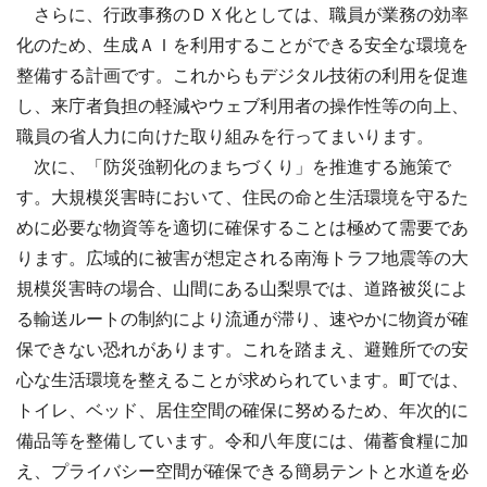
さらに、行政事務のＤＸ化としては、職員が業務の効率
化のため、生成ＡＩを利用することができる安全な環境を
整備する計画です。これからもデジタル技術の利用を促進
し、来庁者負担の軽減やウェブ利用者の操作性等の向上、
職員の省人力に向けた取り組みを行ってまいります。
次に、「防災強靭化のまちづくり」を推進する施策で
す。大規模災害時において、住民の命と生活環境を守るた
めに必要な物資等を適切に確保することは極めて需要であ
ります。広域的に被害が想定される南海トラフ地震等の大
規模災害時の場合、山間にある山梨県では、道路被災によ
る輸送ルートの制約により流通が滞り、速やかに物資が確
保できない恐れがあります。これを踏まえ、避難所での安
心な生活環境を整えることが求められています。町では、
トイレ、ベッド、居住空間の確保に努めるため、年次的に
備品等を整備しています。令和八年度には、備蓄食糧に加
え、プライバシー空間が確保できる簡易テントと水道を必