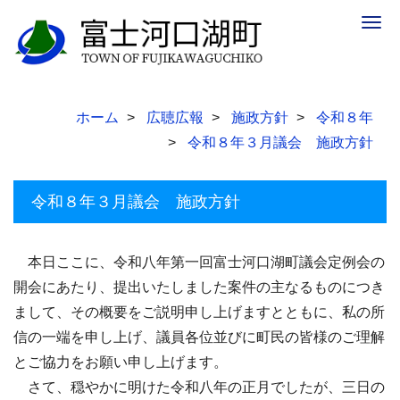
Togg
navig
ホーム
広聴広報
施政方針
令和８年
令和８年３月議会 施政方針
令和８年３月議会 施政方針
本日ここに、令和八年第一回富士河口湖町議会定例会の
開会にあたり、提出いたしました案件の主なるものにつき
まして、その概要をご説明申し上げますとともに、私の所
信の一端を申し上げ、議員各位並びに町民の皆様のご理解
とご協力をお願い申し上げます。
さて、穏やかに明けた令和八年の正月でしたが、三日の