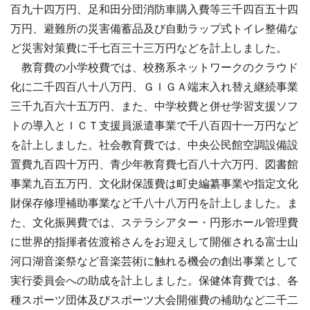
百九十四万円、足和田分団消防車購入費等三千四百五十四
万円、避難所の災害備蓄品及び自動ラップ式トイレ整備な
ど災害対策費に千七百三十三万円などを計上しました。
教育費の小学校費では、校務系ネットワークのクラウド
化に二千四百八十八万円、ＧＩＧＡ端末入れ替え継続事業
三千九百六十五万円、また、中学校費と併せ学習支援ソフ
トの導入とＩＣＴ支援員派遣事業で千八百四十一万円など
を計上しました。社会教育費では、中央公民館空調設備設
置費九百四十万円、青少年教育費七百八十六万円、図書館
事業九百五万円、文化財保護費は町史編纂事業や指定文化
財保存修理補助事業など千八十八万円を計上しました。ま
た、文化振興費では、ステラシアター・円形ホール管理費
に世界的指揮者佐渡裕さんをお迎えして開催される富士山
河口湖音楽祭など音楽芸術に触れる機会の創出事業として
実行委員会への助成を計上しました。保健体育費では、各
種スポーツ団体及びスポーツ大会開催費の補助など二千二