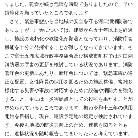
りました。乾燥が続き危険な時期でありましたので、早い
鎮静化を願っていたところであります。
さて、緊急事態から当地域の安全を守る河口湖消防署で
ありますが、庁舎については、建築から五十年以上を経過
し、施設の老朽化や狭隘化が顕著となっており、消防庁舎
機能を十分に発揮することが難しくなってきています。そ
こで富士五湖広域行政事務組合及び構成市町村では河口湖
消防署の庁舎の更新を検討している状況であります。消防
署庁舎の更新にあたり、新庁舎については、緊急車両の適
正な配置、女性隊員の採用を図るための施設整備、複雑多
様化する災害や事故に対応するために設備や消防力を強化
すること、更には、災害拠点としての役割を果たすことが
求められているところであります。概ね令和十三年の供用
開始を目指し、現在、建設予定地の選定が検討されていま
す。今後も地域の防災力向上のため、連携を図るととも
に、進捗状況を随時報告してまいりたいと考えています。