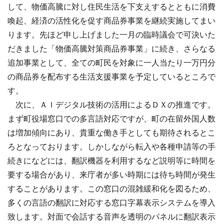
して、物価高騰に対し住民生活を下支えするとともに消費
喚起、経済の活性化を促す商品券事業を継続実施してまい
ります。先ほど申し上げました一月の臨時議会で可決いた
だきました「物価高騰対策商品券事業」に続き、さらなる
追加事業として、全ての町民を対象に一人当たり一万円分
の商品券を配布する生活支援事業を予定しているところで
す。
次に、ＡＩデジタル技術の活用によるＤＸの推進です。
まず町役場窓口での多言語対応ですが、町の在留外国人数
は増加傾向にあり、貴重な働き手としても期待されるとこ
ろとなっております。しかしながら転入や各種申請等の手
続きになどには、翻訳機器を利用するなど説明等に時間を
要する場合があり、来庁者が多い時期には待ち時間が発生
することがあります。この窓口の混雑緩和化を図るため、
多くの言語の翻訳に対応する窓口字幕表示システムを導入
致します。対面で会話する音声を透明のパネルに翻訳表示