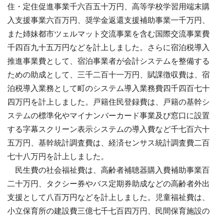
住・定住促進事業千六百五十万円、高等学校学習用端末購
入支援事業六百万円、奨学金返還支援補助事業一千万円、
また姉妹都市ツェルマット交流事業を含む国際交流事業費
千四百九十五万円などを計上しました。さらに宿泊税導入
推進事業費として、宿泊事業者が会計システムを整備する
ための助成として、三千二百十一万円、賦課徴収費は、宿
泊税導入業務として町のシステム導入業務費四千四百七十
四万円を計上しました。戸籍住民登録費は、戸籍の基幹シ
ステムの標準化やマイナンバーカード事業及び窓口に設置
する字幕スクリーン表示システムの導入費など千七百六十
五万円、基幹統計調査費は、経済センサス統計調査費二百
七十八万円を計上しました。
民生費の社会福祉費は、高齢者補聴器購入費補助事業百
二十万円、タクシー券やバス定期券助成などの高齢者外出
支援として八百万円などを計上しました。児童福祉費は、
小立保育所の建設費三億七千七百四万円、民間保育施設の