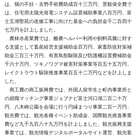
は、猫の不妊・去勢手術費助成百十三万円、景観保全費で
は、住宅用太陽光発電システム設置補助事業八百万円、富
士五湖聖苑の改修工事に向けた基金への負担金千二百四十
七万円を計上しました。
農林水産業費では、酪農ヘルパー利用や飼料高騰に対す
る支援として畜産経営支援補助金百万円、家畜防疫対策補
助金三百三十万円、有害鳥獣駆除及び防護柵設置費補助金
千六十万円、ツキノワグマ被害対策事業等百五十五万円、
レイクトラウト駆除推進事業百五十二万円などを計上しま
した。
商工費の商工振興費では、外国人留学生と町内事業所と
の就職マッチング事業ジョブナビ富士河口湖二百二十万
円、八木崎公園を会場に行う円縁まつり事業二百一万円、
観光費では、観光各種イベント助成金、国際観光推進事業
費など九千九百八十九万円を計上しました。観光振興支援
事業では、観光情報デジタルポータルサイト運営、観光客