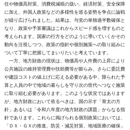
任や物価高対策、消費税減税の扱い、経済対策、安全保障
に加え、外国人政策などの多様性を巡る姿勢を争点に論戦
が繰り広げられました。結果は、与党の単独過半数確保と
なり、政策や予算審議はこれからスピード感を増すものと
考えられます。国家の行方をどのように導いていくかその
動向を注視しつつ、政策の指針や個別施策への取り組みに
ついて丁寧に把握してまいりたいと考えています。
一方、地方財政の現状は、物価高や人件費の上昇により
公共施設の維持管理費や扶助費等が膨らみ、さらに委託費
や建設コストの値上げに応える必要がある中、限られた予
算と人員の中で地域の暮らしを守り次の世代へつなぐ施策
に取り組む必要があります。このような状況ではあります
が、地方財政において依るべきは、国の示す「骨太の方
針」あるいは「令和八年度の地方財政の課題」からなる指
針であります。これらに掲げられる個別政策においては、
「ＤＸ・ＧＸの推進、防災・減災対策、地域医療の確保」