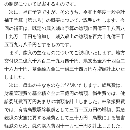
の制定について提案するものです。
次に、補正予算ですが、そのうち、令和七年度一般会計
補正予算（第九号）の概要についてご説明いたします。今
回の補正は、既定の歳入歳出予算の総額に四億三千八百八
十九万二千円を追加し、歳入歳出の総額を百六十九億三千
五百九万八千円とするものです。
まず、歳入の主なものについてご説明いたします。地方
交付税二億六千六百二十九万四千円、県支出金六千四百二
十六万千円、基金繰入金に一億三十四万円を増額計上いた
しました。
次に、歳出の主なものをご説明いたします。総務費は、
財産管理費で基金積立金に三億円の増額、衛生費では、健
診委託費百万円あまりの増額を計上しました。林業振興費
では、有害鳥獣駆除報償として三百十五万円の増額、緊急
銃猟の実施に要する経費として三十万円、鳥獣による被害
軽減のため、罠の購入費四十一万七千円を計上しました。