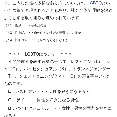
す。
こうした性の多様なあり方については、
LGBTQ
とい
った言葉で表現されることもあり、社会全体で理解を深め
ようとする取り組みが進められています。
（＊
1
）性別・・・からだの性
（＊
2
）性自認・・・自分がどの性だと認識しているか
（＊
3
）性的指向・・・どの性を好きになるか
＊＊＊ LGBTQ
について ＊＊＊
性的少数者を表す言葉の一つで、レズビアン（
L
）、ゲ
イ（
G
）、バイセクシュアル（
B
）、トランスジェンダー
（
T
）、クエスチョニング
/
クィア（
Q
）の頭文字をとった
ものです。
L
：
レズビアン
・・・女性を好きになる女性
G
：
ゲイ
・・・男性を好きになる男性
B
：
バイセクシュアル
・・・女性・男性の両方を好きに
なる人