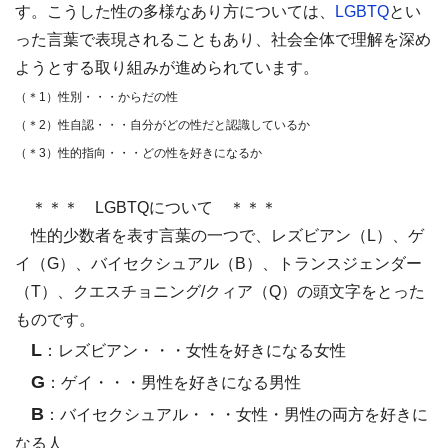
す。
こうした性の多様なあり方については、
LGBTQ
とい
った言葉で表現されることもあり、社会全体で理解を深め
ようとする取り組みが進められています。
（＊
1
）性別・・・からだの性
（＊
2
）性自認・・・自分がどの性だと認識しているか
（＊
3
）性的指向・・・どの性を好きになるか
＊＊＊ LGBTQ
について ＊＊＊
性的少数者を表す言葉の一つで、レズビアン（
L
）、ゲ
イ（
G
）、バイセクシュアル（
B
）、トランスジェンダー
（
T
）、クエスチョニング
/
クィア（
Q
）の頭文字をとった
ものです。
L
：
レズビアン
・・・女性を好きになる女性
G
：
ゲイ
・・・男性を好きになる男性
B
：
バイセクシュアル
・・・女性・男性の両方を好きに
なる人