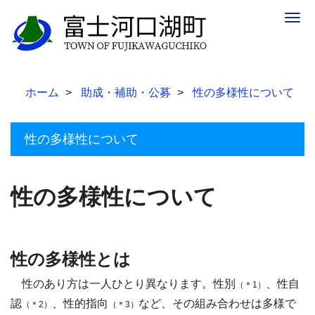
Togg
navig
ホーム
助成・補助・公募
性の多様性について
性の多様性について
性の多様性について
性の多様性とは
性のあり方は一人ひとり異なります。性別
、性自
（＊
1
）
認
、性的指向
など、その組み合わせは多様で
（＊
2
）
（＊
3
）