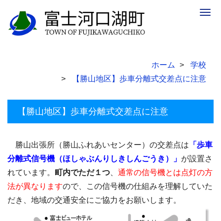
Togg
navig
ホーム
学校
【勝山地区】歩車分離式交差点に注意
【勝山地区】歩車分離式交差点に注意
勝山出張所（勝山ふれあいセンター）の交差点は
「歩車
分離式信号機（ほしゃぶんりしきしんごうき）」
が設置さ
れています。
町内でただ１つ
、
通常の信号機とは点灯の方
法が異なります
ので、この信号機の仕組みを理解していた
だき、地域の交通安全にご協力をお願いします。