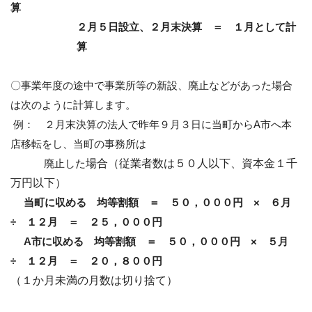
算
２月５日設立、２月末決算 ＝ １月として計
算
〇事業年度の途中で事業所等の新設、廃止などがあった場合
は次のように計算します。
例： ２月末決算の法人で昨年９月３日に当町から
A
市へ本
店移転をし、当町の事務所は
廃止した
場合（従業者数は５０人以下、資本金１千
万円以下）
当町に収める 均等割額 ＝ ５０，０００円 × ６月
÷ １２月 ＝ ２５，０００円
A
市に収める 均等割額 ＝ ５０，０００円 × ５月
÷ １２月 ＝ ２０，８００円
（１か月未満の月数は切り捨て）