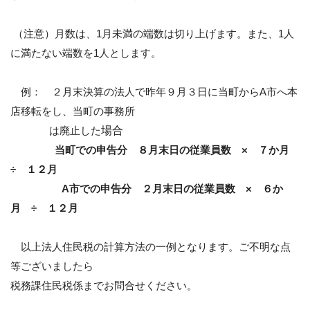
（注意）月数は、
1
月未満の端数は切り上げます。また、
1
人
に満たない端数を
1
人とします。
例： ２月末決算の法人で昨年９月３日に当町から
A
市へ本
店移転をし、当町の事務所
は廃止した
場合
当町での申告分 ８月末日の従業員数 × ７か月
÷ １２月
A
市での申告分 ２月末日の従業員数 × ６か
月 ÷ １２月
以上法人住民税の計算方法の一例となります。ご不明な点
等ございましたら
税務課住民税係までお問合せください。