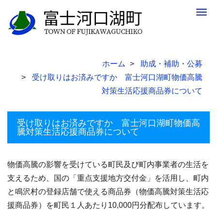
Togg
navig
ホーム
助成・補助・公募
受け取りはお済みですか 富士河口湖町物価高騰
対策生活応援商品券について
受け取りはお済みですか 富士河口湖町物価高
騰対策生活応援商品券について
物価高騰の影響を受けている町民及び町内事業者の生活を
支えるため、国の「重点支援地方交付金」を活用し、町内
と鳴沢村の登録店舗で使える商品券（物価高騰対策生活応
援商品券）を町民１人あたり10,000円分配布しています。