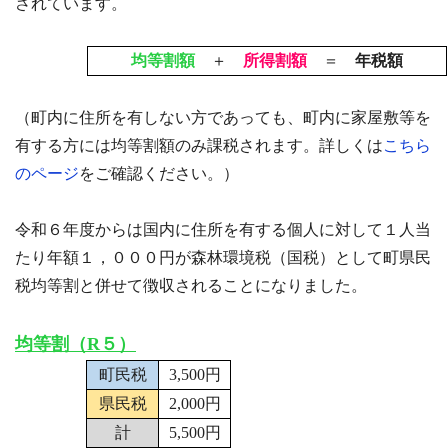
されています。
均等割額
＋
所得割額
＝
年税額
（町内に住所を有しない方であっても、町内に家屋敷等を
有する方には均等割額のみ課税されます。詳しくは
こちら
のページ
をご確認ください。）
令和６年度からは国内に住所を有する個人に対して１人当
たり年額１，０００円が森林環境税（国税）として町県民
税均等割と併せて徴収されることになりました。
均等割（R５）
町民税
3,500円
県民税
2,000円
計
5,500円