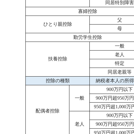
同居特別障害
寡婦控除
父
ひとり親控除
母
勤労学生控除
一般
老人
扶養控除
特定
同居老親等
控除の種類
納税者本人の所得
900万円以下
一般
900万円超950万
950万円超1,000
配偶者控除
900万円以下
老人
900万円超950万
950万円超1,000