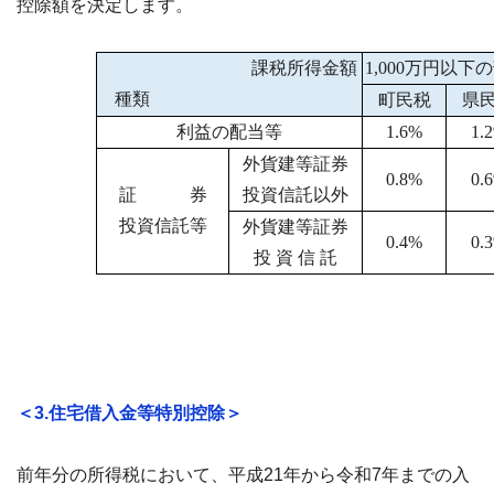
控除額を決定します。
課税所得金額
1,000万円以下
種類
町民税
県
利益の配当等
1.6%
1.
外貨建等証券
0.8%
0.
証 券
投資信託以外
投資信託等
外貨建等証券
0.4%
0.
投 資 信 託
＜3.住宅借入金等特別控除＞
前年分の所得税において、平成21年から令和7年までの入