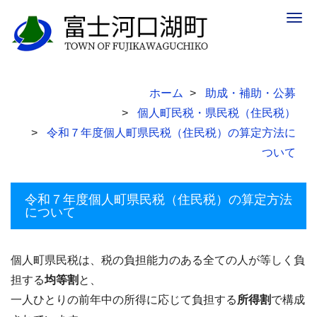
Togg
navig
ホーム
助成・補助・公募
個人町民税・県民税（住民税）
令和７年度個人町県民税（住民税）の算定方法に
ついて
令和７年度個人町県民税（住民税）の算定方法
について
個人町県民税は、税の負担能力のある全ての人が等しく負
担する
均等割
と、
一人ひとりの前年中の所得に応じて負担する
所得割
で構成