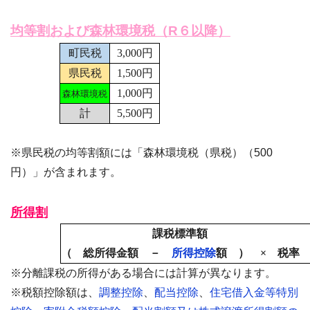
均等割および森林環境税（R６以降）
町民税
3,000円
県民税
1,500円
1,000円
森林環境税
計
5,500円
※県民税の均等割額には「森林環境税（県税）（500
円）」が含まれます。
所得割
課税標準額
（ 総所得金額 －
所得控除
額 ） × 税率
※分離課税の所得がある場合には計算が異なります。
※税額控除額は、
調整控除
、
配当控除
、
住宅借入金等特別