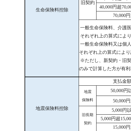
旧契約
40,000円超70
生命保険料控除
70,00
一般生命保険料、介護医
それぞれ上の算式により計
一般生命保険料又は個人
それぞれ上の算式により計
※ただし、新契約・旧契
のみで計算した方が有利な
支払金
50,000
地震
保険料
50,00
地震保険料控除
5,000
旧長期
5,000円超15
契約
15,00