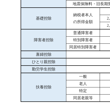
地震保険料・旧長期契
納税者本人
基礎控除
2
の所得金額
2
普通障害者
障害者控除
特別障害者
同居特別障害者
寡婦控除
ひとり親控除
勤労学生控除
一般
老人
扶養控除
特定
同居老親等