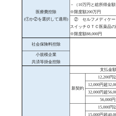
－（10万円と総所得金
医療費控除
※限度額200万円
(①か②を選択して適用)
② セルフメディケー
スイッチＯＴＣ医薬品の購
※限度額88,000円
社会保険料控除
小規模企業
共済等掛金控除
支払金
12,200
12,000円超32
新契約
32,000円超56
56,00
15,000
15,000円超40