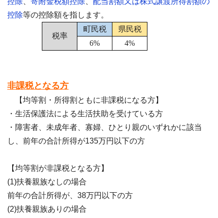
控除
、
寄附金税額控除
、
配当割額又は株式譲渡所得割額の
控除
等の控除額を指します。
町民税
県民税
税率
6%
4%
非課税となる方
【均等割・所得割ともに非課税になる方】
・生活保護法による生活扶助を受けている方
・障害者、未成年者、寡婦、ひとり親のいずれかに該当
し、前年の合計所得が135万円以下の方
【均等割が非課税となる方】
(1)扶養親族なしの場合
前年の合計所得が、38万円以下の方
(2)扶養親族ありの場合