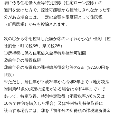
居に係る住宅借入金等特別控除（住宅ローン控除）の
適用を受けた方で、控除可能額から控除しきれなかった部
分がある場合には、一定の金額を限度額として住民税
（町県民税）からも控除されます。
次の①から②を控除した額か③のいずれか少ない金額（控
除割合：町民税3/5、県民税2/5）
①所得税に係る住宅借入金等特別控除可能額
②前年分の所得税額
③前年分の所得税の課税総所得金額等の5％（97,500円を
限度）
※ただし、居住年が平成26年から令和3年まで（地方税法
附則第61条の規定の適用がある場合は令和4年まで）で
あって、特定取得、特別特定取得（消費税率が8％又は
10％で住宅を購入した場合）又は特例特別特例取得に
該当する場合には、③を「前年分の所得税の課税総所得金