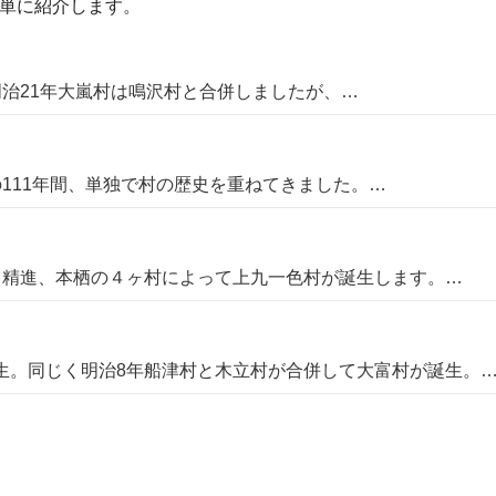
簡単に紹介します。
明治21年大嵐村は鳴沢村と合併しましたが、…
111年間、単独で村の歴史を重ねてきました。…
、精進、本栖の４ヶ村によって上九一色村が誕生します。…
生。同じく明治8年船津村と木立村が合併して大富村が誕生。