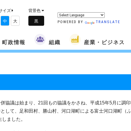
サイズ
背景色
中
大
POWERED BY
TRANSLATE
町政情報
組織
産業・ビジネス
合併協議は始まり、21回もの協議をかさね、平成15年5月に調印
合併として、足和田村、勝山村、河口湖町による富士河口湖町（
生しました。