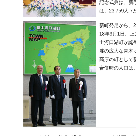
記念式典は、新
は、23,759人 7
新町発足から、
18年3月1日
士河口湖町が誕
麓の広大な青木
高原の町として
合併時の人口は、25