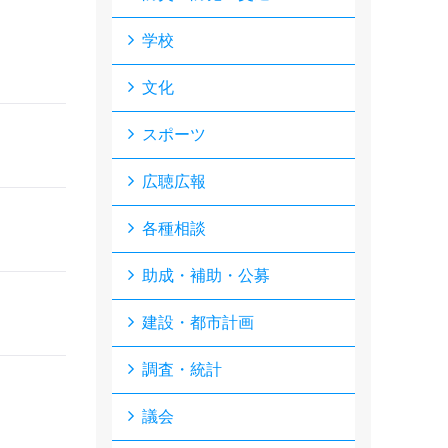
学校
文化
スポーツ
広聴広報
各種相談
助成・補助・公募
建設・都市計画
…
調査・統計
議会