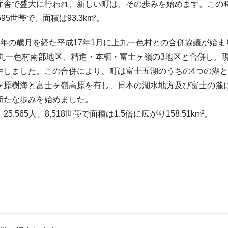
庁舎で盛大に行われ、新しい町は、その歩みを始めます。この
,595世帯で、面積は93.3km²。
2年の歳月を経た平成17年1月に上九一色村との合併協議が始ま
、上九一色村南部地区、精進・本栖・富士ヶ嶺の3地区と合併し、
生しました。この合併により、町は富士五湖のうちの4つの湖
ヶ原樹海と富士ヶ嶺高原を有し、日本の湖水地方及び富士の麓
新たな歩みを始めました。
,565人、8,518世帯で面積は1.5倍に広がり158.51km²。