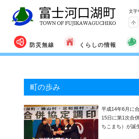
文字
小
くらしの情報
防災無線
町の歩み
平成14年6月に
15日に第1次
ちこまち）が誕