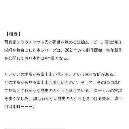
【概要】
写真家テラウチマサト氏が監督を務める短編ムービー。富士河口
湖町を舞台にした本シリーズは、2021年から制作開始、毎年新作
を公開しており本作は4本目となる。
たいがいの場所から富士山が見える、という幸せな町がある。
どの場所から見る富士山も美しいものだ。そして、その陰に隠れ
て見落とされそうな歴史のカケラも落ちている。 ローカルの穴場
を歩く楽しみ、 誰も行かない歴史のカケラを見つける贅沢。 富士
河口湖町ーーー。