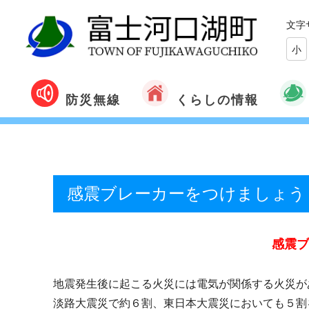
文字
小
くらしの情報
防災無線
感震ブレーカーをつけましょう
感震ブ
地震発生後に起こる火災には電気が関係する火災が
淡路大震災で約６割、東日本大震災においても５割