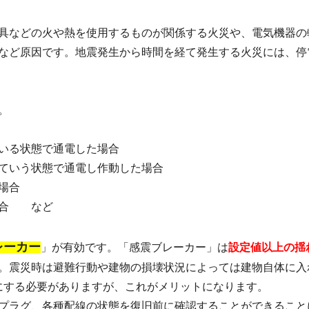
具などの火や熱を使用するものが関係する火災や、電気機器の
など原因です。地震発生から時間を経て発生する火災には、停
。
いる状態で通電した場合
ていう状態で通電し作動した場合
場合
場合 など
レーカー
」が有効です。「感震ブレーカー」は
設定値以上の揺
。震災時は避難行動や建物の損壊状況によっては建物自体に入
にする必要がありますが、これがメリットになります。
プラグ、各種配線の状態を復旧前に確認することができること