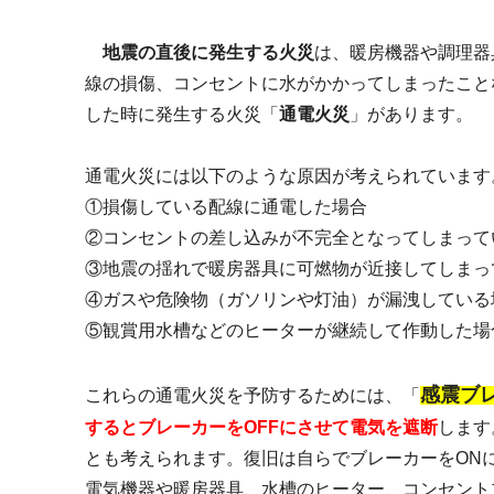
地震の直後に発生する火災
は、暖房機器や調理器
線の損傷、コンセントに水がかかってしまったこと
した時に発生する火災「
通電火災
」があります。
通電火災には以下のような原因が考えられています
①損傷している配線に通電した場合
②コンセントの差し込みが不完全となってしまって
③地震の揺れで暖房器具に可燃物が近接してしまっ
④ガスや危険物（ガソリンや灯油）が漏洩している
⑤観賞用水槽などのヒーターが継続して作動した
感震ブ
これらの通電火災を予防するためには、「
するとブレーカーをOFFにさせて電気を遮断
します
とも考えられます。復旧は自らでブレーカーをON
電気機器や暖房器具、水槽のヒーター、コンセント