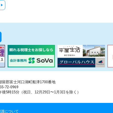
県南都留郡富士河口湖町船津1700番地
5-72-0969
後5時15分（祝日、12月29日〜1月3日を除く）
保護について