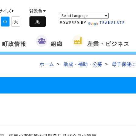
サイズ
背景色
中
大
POWERED BY
TRANSLATE
町政情報
組織
産業・ビジネス
ホーム
助成・補助・公募
母子保健に