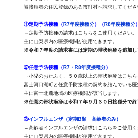
被接種者の住民登録のある市町村へ請求してくださ
①
定期予防接種（
R7年度接種分
）（
R8年度接種分
→定期予防接種の請求はこちらをご使用ください。
主に山梨県内の医療機関が使用できます。
※令和７年度の請求書には定期の帯状疱疹を追加し
②
任意予防接種（
R7・R8年度接種分
）
→小児のおたふく、５０歳以上の帯状疱疹はこちら
富士河口湖町と任意予防接種の契約を結んでいる医
主に富士北麓地域の医療機関が該当します。
※任意の帯状疱疹は令和７年９月３０日接種分で終
③
インフルエンザ（定期B類 高齢者のみ）
→高齢者インフルエンザの請求はこちらをご使用く
主に山梨県内の医療機関が使用できます。