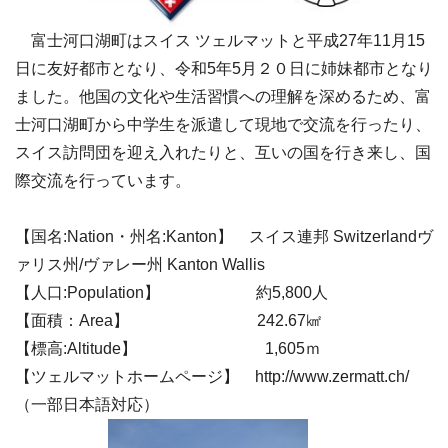
富士河口湖町はスイス ツェルマットと平成
27
年
11
月
15
日に友好都市となり、令和
5
年
5
月２０日に姉妹都市となり
ました。他国の文化や生活習慣への理解を深めるため、富
士河口湖町から中学生を派遣して現地で交流を行ったり、
スイス訪問団を迎え入れたりと、互いの国を行き来し、国
際交流を行っています。
【国名
:Nation
・州名
:Kanton
】 スイス連邦
Switzerland
ヴ
ァリス州
/
ヴァレー州
Kanton Wallis
【人口
:Population
】 約
5,800
人
【面積：
Area
】
242.67
㎢
【標高
:Altitude
】
1,605
ｍ
【ツェルマットホームページ】
http://www.zermatt.ch/
（一部日本語対応）