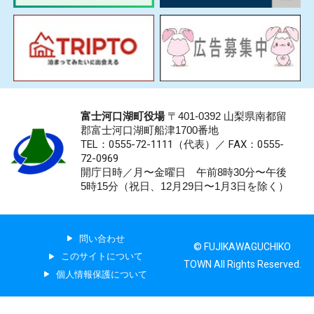
富士河口湖町役場
〒401-0392 山梨県南都留
郡富士河口湖町船津1700番地
TEL：0555-72-1111
（代表）／
FAX：0555-
72-0969
開庁日時／月〜金曜日 午前8時30分〜午後
5時15分（祝日、12月29日〜1月3日を除く）
問い合わせ
© FUJIKAWAGUCHIKO
このサイトについて
TOWN All Rights Reserved.
個人情報保護について