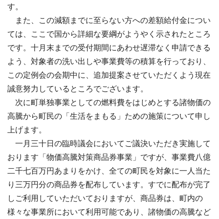
す。
また、この減額までに至らない方への差額給付金につい
ては、ここで国から詳細な要綱がようやく示されたところ
です。十月末までの受付期間にあわせ遅滞なく申請できる
よう、対象者の洗い出しや事業費等の積算を行っており、
この定例会の会期中に、追加提案させていただくよう現在
誠意努力しているところでございます。
次に町単独事業としての燃料費をはじめとする諸物価の
高騰から町民の「生活をまもる」ための施策について申し
上げます。
一月三十日の臨時議会においてご議決いただき実施して
おります「物価高騰対策商品券事業」ですが、事業費八億
二千七百万円あまりをかけ、全ての町民を対象に一人当た
り三万円分の商品券を配布しています。すでに配布が完了
しご利用していただいておりますが、商品券は、町内の
様々な事業所において利用可能であり、諸物価の高騰など