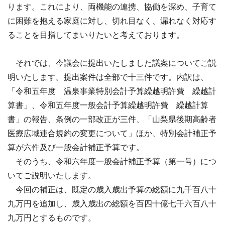
ります。これにより、両機能の連携、協働を深め、子育て
に困難を抱える家庭に対し、切れ目なく、漏れなく対応す
ることを目指してまいりたいと考えております。
それでは、今議会に提出いたしました議案についてご説
明いたします。提出案件は全部で十三件です。内訳は、
「令和五年度 温泉事業特別会計予算繰越明許費 繰越計
算書」、令和五年度一般会計予算繰越明許費 繰越計算
書」の報告、条例の一部改正が三件、「山梨県後期高齢者
医療広域連合規約の変更について」ほか、特別会計補正予
算が六件及び一般会計補正予算です。
そのうち、令和六年度一般会計補正予算（第一号）につ
いてご説明いたします。
今回の補正は、既定の歳入歳出予算の総額に九千百八十
九万円を追加し、歳入歳出の総額を百四十億七千六百八十
九万円とするものです。