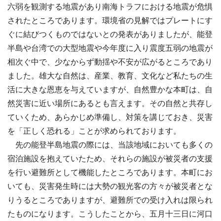
六弱を観測する地震があり南海トラフにおける地震が危惧
されたところであります。環境省の見解ではプレートにす
ぐに結びつくものではないとの発表がありましたが、能登
半島や台湾での大型地震や今年度に入り震度五弱の地震が
相次ぐ中で、少なからず動揺や不安が広がるところであり
ました。雄大な自然は、産業、教育、文化など私たちの生
活に大きな恩恵を与えていますが、自然豊かな本町は、自
然災害に近い場所にあるとも言えます。その自然と共存し
ていくため、あらかじめ準備し、対策を講じておき、災害
を「正しく恐れる」ことが求められております。
先の能登半島地震の際には、当該地域においても多くの
宿泊施設を抱えていたため、それらの施設が被災者の支援
を行い避難所として機能したところであります。本町にお
いても、災害発生時には大勢の観光客の方々が被災者とな
りうるところでありますが、避難所での受け入れは限られ
たものになります。こうしたことから、五月十三日に河口