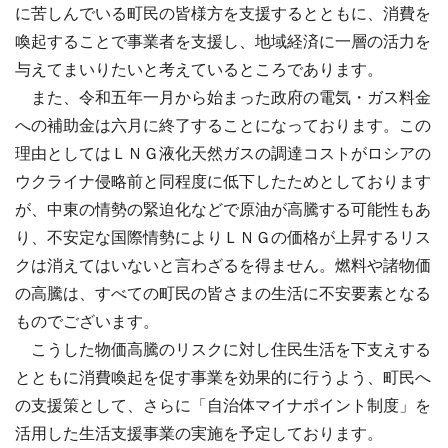
に苦しんでいる町民の皆様方を支援するとともに、消費を
喚起することで事業者を支援し、地域経済に一層の活力を
与えてまいりたいと考えているところであります。
また、令和五年一月から始まった政府の電気・ガス料金
への補助金は六月に終了することになっております。この
理由としてはＬＮＧ液化天然ガスの調達コストがロシアの
ウクライナ侵略前と同程度に低下したためとしております
が、中東の情勢の緊迫化などで原油が高騰する可能性もあ
り、不安定な国際情勢によりＬＮＧの価格が上昇するリス
クは消えてはいないと言わざるを得ません。燃料や諸物価
の高騰は、すべての町民の皆さまの生活に不安要素となる
ものでございます。
こうした物価高騰のリスクに対し住民生活を下支えする
とともに消費喚起を促す事業を効果的に行うよう、町民へ
の支援策として、さらに「自治体マイナポイント制度」を
活用した生活支援事業の実施を予定しております。