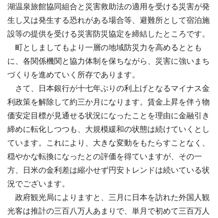
湖温泉旅館協同組合と災害救助法の適用を受ける災害が発
生し又は発生する恐れがある場合等、避難所として宿泊施
設等の提供を受ける災害防災協定を締結したところです。
町としましてもより一層の地域防災力を高めるととも
に、各関係機関と協力体制を保ちながら、災害に強いまち
づくりを進めていく所存であります。
さて、日本銀行が十七年ぶりの利上げとなるマイナス金
利政策を解除して約三か月になります。賃金上昇を伴う物
価安定目標が見通せる状況になったことを理由に金融引き
締めに転化しつつも、大規模緩和の状態は続けていくとし
ています。これにより、大きな変動をもたらすことなく、
穏やかな転換になったとの評価を得ていますが、その一
方、日米の金利差は縮小せず円安トレンドは続いている状
況でございます。
政府観光局によりますと、三月に日本を訪れた外国人観
光客は推計の三百八万人あまりで、単月で初めて三百万人