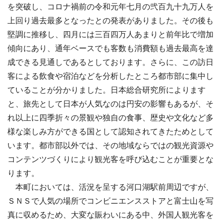
を突破し、コロナ禍前の令和元年七月の弐百九十九万人を
上回り過去最多となったとの発表がありました。その後も
堅調に推移し、四月には三百四万人あまりと前年比で増加
傾向にあり、通年ベースでも客数も消費額も過去最高を達
成できる見通しであるとしております。さらに、この訪日
客による飲食や宿泊などを分析したところ都市部に集中し
ていることが分かりました。日本総合研究所によります
と、旅先として日本が人気なのは円安の影響もあるが、そ
れ以上に四季折々の景観や独自の食事、歴史や文化など多
様な楽しみ方ができる国として認知されてきたためとして
います。都市部以外では、その地域ならではの観光資源や
コンテンツづくりにより観光客を呼び込むことが重要とな
ります。
本町においては、活況を呈する河口湖駅前周辺ですが、
ＳＮＳで人気の場所でコンビニエンスストアと富士山を写
真に収めるため、大変な賑わいにある中、外国人観光客を