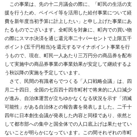
この事業は、先の十二月議会の際に、「町民の生活の支
援を行うため、ペイペイ等を活用した給付事業について経
費を新年度当初予算に計上したい」と申し上げた事業にあ
たるものでございます。全町民を対象に、町内での買い物
の際にスマホ決済を通じ還元率二十パーセントで上限五千
ポイント(五千円相当)を還元するマイナポイント事業を行
うもので、現在、町民一人あたり三万円分の商品券を配布
して実施中の商品券事業の事業効果が安定して継続するよ
う秋以降の実施を予定しています。
さて、民間の有識者らでつくる「人口戦略会議」は、四
月二十四日、全国の七百四十四市町村で将来的に人口減少
が進み、自治体運営が立ちゆかなくなる状況を示す「消滅
可能性」がある自治体との報告書を発表しました。二千十
四年に日本創生会議が発表した内容と同様であり、依然と
して都市部への集中と国全体での人口底上げは果たせてい
ないことが明らかになっています。この間それぞれの市町