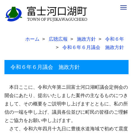
Togg
navig
ホーム
広聴広報
施政方針
令和６年
令和６年６月議会 施政方針
令和６年６月議会 施政方針
本日ここに、令和六年第ニ回富士河口湖町議会定例会の
開会にあたり、提出いたしました案件の主なるものにつき
まして、その概要をご説明申し上げますとともに、私の所
信の一端を申し上げ、議員各位並びに町民の皆様のご理解
とご協力をお願い申し上げます。
さて、令和六年四月十九日に豊後水道海域で初めて震度