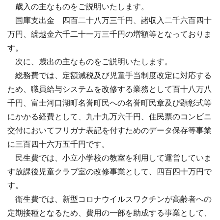
歳入の主なものをご説明いたします。
国庫支出金 四百二十八万三千円、諸収入二千六百四十
万円、繰越金六千二十一万三千円の増額等となっておりま
す。
次に、歳出の主なものをご説明いたします。
総務費では、定額減税及び児童手当制度改定に対応する
ため、職員給与システムを改修する業務として百十八万八
千円、富士河口湖町名誉町民への名誉町民章及び顕彰式等
にかかる経費として、九十九万六千円、住民票のコンビニ
交付においてフリガナ表記を付すためのデータ保存等事業
に三百四十六万五千円です。
民生費では、小立小学校の教室を利用して運営していま
す放課後児童クラブ室の改修事業として、四百四十万円で
す。
衛生費では、新型コロナウイルスワクチンが高齢者への
定期接種となるため、費用の一部を助成する事業として、