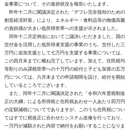
金事業について、その進捗状況を報告いたします。
昨年十二月に閣議決定された「デフレ完全脱却のための
創造経済対策」により、エネルギー・食料品等の物価高騰
の負担感が大きい低所得世帯への支援が示されました。
同年十二月定例会においてご議決いただきました、国の
交付金を活用した低所得者支援の事業のうち、交付した三
万円に追加支援として七万円を支援する事業については、
この四月末までに概ね完了しています。加えて、住民税均
等割りのみ課税世帯への十万円の給付と子ども加算の五万
円については、六月末までの申請期間を設け、給付を開始
しているところでございます。
また、同年十二月に閣議決定された「令和六年度税制改
正の大綱」による所得税と住民税あわせ一人あたり四万円
の定額減税についてでありますが、このうち住民税につい
てはすでに税改正に合わせたシステム改修を行っており、
一万円が減額された内容で納付をお願いすることになりま