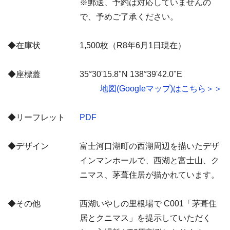
※郵送、予約は対応していませんの
で、予めご了承ください。
◆在庫状
1,500枚（R8年6月1日現在）
◆座標蓋
35°30'15.8"N 138°39'42.0"E
地図(Googleマップ)はこちら＞＞
◆リーフレット
PDF
◆デザイン
富士河口湖町の西湖周辺を描いたデザ
インマンホールで、西湖と富士山、ク
ニマス、茅葺住居が描かれています。
◆その他
西湖いやしの里根場で C001「茅葺住
居とクニマス」を提示していただく