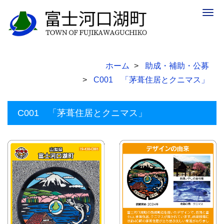
Togg
navig
ホーム
助成・補助・公募
C001 「茅葺住居とクニマス」
C001 「茅葺住居とクニマス」