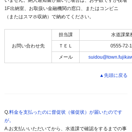
いません。納入通知書が届いた場合は、お手数ですが役場
1F出納室、お取扱い金融機関の窓口、またはコンビニ
（またはスマホ収納）で納めてください。
担当課
水道課業
お問い合わせ先
ＴＥＬ
0555-72-
メール
suidou@town.fujikaw
▲先頭に戻る
Q.
料金を支払ったのに督促状（催促状）が届いたのです
が。
A.お支払いいただいてから、水道課で確認をするまでの事