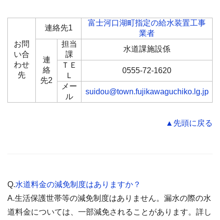
富士河口湖町指定の給水装置工事
連絡先1
業者
お問
担当
水道課施設係
い合
課
連
わせ
ＴＥ
絡
0555-72-1620
先
Ｌ
先2
メー
suidou@town.fujikawaguchiko.lg.jp
ル
▲先頭に戻る
Q.
水道料金の減免制度はありますか？
A.生活保護世帯等の減免制度はありません。漏水の際の水
道料金については、一部減免されることがあります。詳し