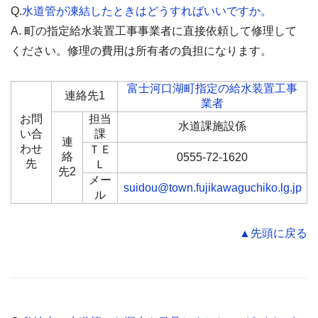
Q.
水道管が凍結したときはどうすればいいですか。
A. 町の指定給水装置工事事業者に直接依頼して修理して
ください。修理の費用は所有者の負担になります。
富士河口湖町指定の給水装置工事
連絡先1
業者
お問
担当
水道課施設係
い合
課
連
わせ
ＴＥ
絡
0555-72-1620
先
Ｌ
先2
メー
suidou@town.fujikawaguchiko.lg.jp
ル
▲先頭に戻る