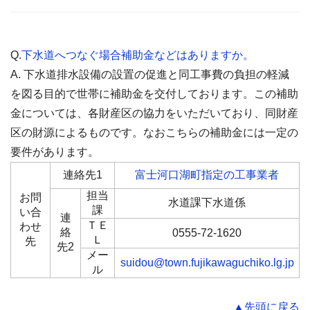
Q.
下水道へつなぐ場合補助金などはありますか。
A. 下水道排水設備の設置の促進と同工事費の負担の軽減
を図る目的で世帯に補助金を交付しております。この補助
金については、各財産区の協力をいただいており、同財産
区の財源によるものです。なおこちらの補助金には一定の
要件があります。
連絡先1
富士河口湖町指定の工事業者
担当
お問
水道課下水道係
課
い合
連
ＴＥ
わせ
絡
0555-72-1620
Ｌ
先
先2
メー
suidou@town.fujikawaguchiko.lg.jp
ル
▲先頭に戻る