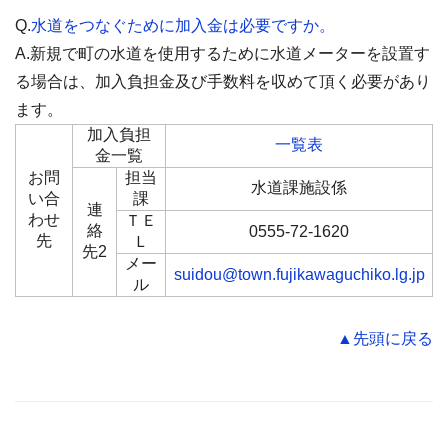
Q.
水道をつなぐために加入金は必要ですか。
A.新規で町の水道を使用するために水道メーターを設置す
る場合は、加入負担金及び手数料を収めて頂く必要があり
ます。
加入負担
一覧表
金一覧
お問
担当
水道課施設係
い合
課
連
わせ
ＴＥ
絡
0555-72-1620
先
Ｌ
先2
メー
suidou@town.fujikawaguchiko.lg.jp
ル
▲先頭に戻る