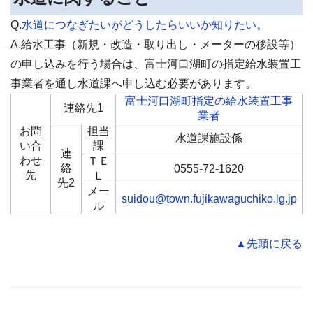
Q.
水道につなぎたいがどうしたらいいか知りたい。
A.給水工事（新規・改造・取り出し・メーターの移設等）
の申し込みを行う場合は、富士河口湖町の指定給水装置工
事業者を通し水道課へ申し込む必要があります。
富士河口湖町指定の給水装置工事
連絡先1
業者
お問
担当
水道課施設係
い合
課
連
わせ
ＴＥ
絡
0555-72-1620
先
Ｌ
先2
メー
suidou@town.fujikawaguchiko.lg.jp
ル
▲先頭に戻る