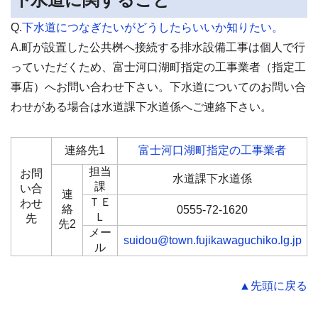
Q.
下水道につなぎたいがどうしたらいいか知りたい。
A.町が設置した公共桝へ接続する排水設備工事は個人で行
っていただくため、富士河口湖町指定の工事業者（指定工
事店）へお問い合わせ下さい。下水道についてのお問い合
わせがある場合は水道課下水道係へご連絡下さい。
連絡先1
富士河口湖町指定の工事業者
担当
お問
水道課下水道係
課
い合
連
ＴＥ
わせ
絡
0555-72-1620
Ｌ
先
先2
メー
suidou@town.fujikawaguchiko.lg.jp
ル
▲先頭に戻る