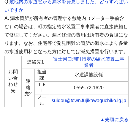
Q.
敷地内の水道管から漏水を発見しました。どうすればい
いですか。
A. 漏水箇所が所有者の管理する敷地内（メーター手前含
む）の場合は、町の指定給水装置工事事業者に直接依頼し
て修理してください。漏水修理の費用は所有者の負担にな
ります。なお、住宅等で発見困難の箇所の漏水により多量
の水道使用料となった方に対しては減免措置を行います。
富士河口湖町指定の給水装置工事
連絡先1
業者
お問
担当
水道課施設係
い合
課
連
わせ
ＴＥ
絡
0555-72-1620
先
Ｌ
先2
メー
suidou@town.fujikawaguchiko.lg.jp
ル
▲先頭に戻る