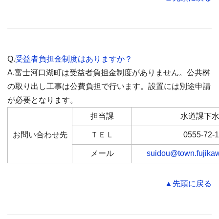
Q.
受益者負担金制度はありますか？
A.富士河口湖町は受益者負担金制度がありません。公共桝
の取り出し工事は公費負担で行います。設置には別途申請
が必要となります。
担当課
水道課下
お問い合わせ先
ＴＥＬ
0555-72-
メール
suidou@town.fujikaw
▲先頭に戻る