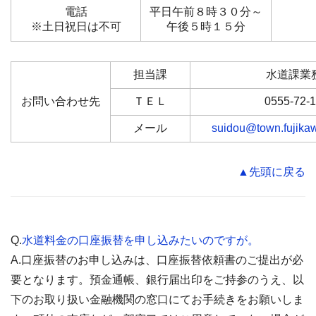
電話
平日午前８時３０分～
※土日祝日は不可
午後５時１５分
担当課
水道課業
お問い合わせ先
ＴＥＬ
0555-72-
メール
suidou@town.fujikaw
▲先頭に戻る
Q.
水道料金の口座振替を申し込みたいのですが。
A.口座振替のお申し込みは、口座振替依頼書のご提出が必
要となります。預金通帳、銀行届出印をご持参のうえ、以
下のお取り扱い金融機関の窓口にてお手続きをお願いしま