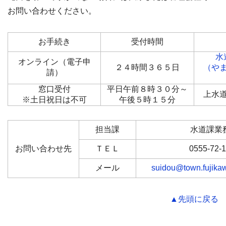
お問い合わせください。
お手続き
受付時間
水
オンライン（電子申
２４時間３６５日
（や
請）
窓口受付
平日午前８時３０分～
上水
※土日祝日は不可
午後５時１５分
担当課
水道課業
お問い合わせ先
ＴＥＬ
0555-72-
メール
suidou@town.fujikaw
▲先頭に戻る