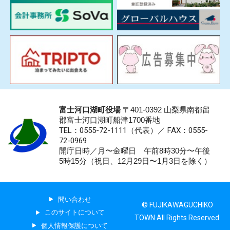
富士河口湖町役場
〒401-0392 山梨県南都留
郡富士河口湖町船津1700番地
TEL：0555-72-1111
（代表）／
FAX：0555-
72-0969
開庁日時／月〜金曜日 午前8時30分〜午後
5時15分（祝日、12月29日〜1月3日を除く）
問い合わせ
© FUJIKAWAGUCHIKO
このサイトについて
TOWN All Rights Reserved.
個人情報保護について