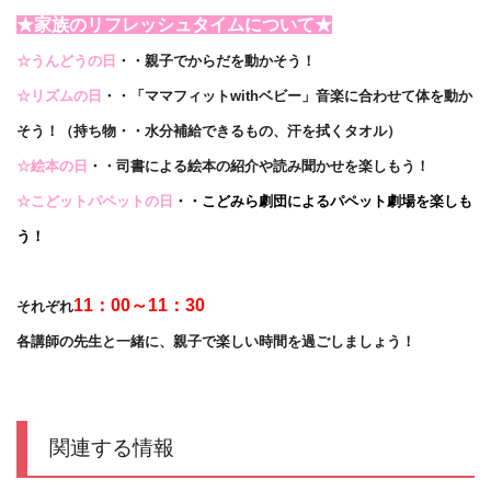
★家族のリフレッシュタイムについて★
☆うんどう
の日
・・親子でからだを動かそう！
☆リズムの日
・・「ママフィットwithベビー」音楽に合わせて体を動か
そう！（持ち物・・水分補給できるもの、汗を拭くタオル）
☆絵本の日
・・司書による絵本の紹介や読み聞かせを楽しもう！
☆こどットパペットの日
・・こどみら劇団によるパペット劇場を楽しも
う！
11：00～11：30
それぞれ
各講師の先生と一緒に、親子で楽しい時間を過ごしましょう！
関連する情報