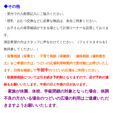
◆その他
・受付での入館票記入にご協力ください。
・授乳・おむつ交換などに必要な物品は、各自ご持参ください。
・お子さんの発育確認ができる場として計測コーナーを設置しておりま
す。
測定希望の方はスタッフに声をかけてください。（フェイスタオルを1
枚持参してください。）
・
栄養相談（栄養士）・子育て相談（保健師）・歯科相談（歯科衛生
士）をご希望の方は、つどいの広場利用時間内で受付順にお呼びいたし
午前中
ます
。日程を確認して
のつどいの広場をご利用ください。
・
助産師相談については引き続き予約制となりますので、必ず予約の連
絡をお願いいたします。午前の日と午後の日があります。
・
家族が休園、休校、学級閉鎖の対象となった場合、体調
不良の方がいる場合のつどいの広場の利用はご遠慮いただ
きますようお願いいたします
。