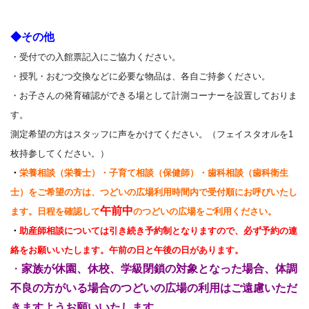
◆その他
・受付での入館票記入にご協力ください。
・授乳・おむつ交換などに必要な物品は、各自ご持参ください。
・お子さんの発育確認ができる場として計測コーナーを設置しておりま
す。
測定希望の方はスタッフに声をかけてください。（フェイスタオルを1
枚持参してください。）
・
栄養相談（栄養士）・子育て相談（保健師）・歯科相談（歯科衛生
士）をご希望の方は、つどいの広場利用時間内で受付順にお呼びいたし
午前中
ます
。日程を確認して
のつどいの広場をご利用ください。
・
助産師相談については引き続き予約制となりますので、必ず予約の連
絡をお願いいたします。午前の日と午後の日があります。
・
家族が休園、休校、学級閉鎖の対象となった場合、体調
不良の方がいる場合のつどいの広場の利用はご遠慮いただ
きますようお願いいたします
。