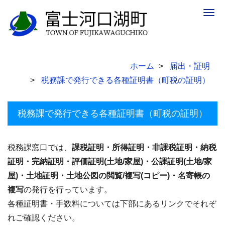
Togg
navig
ホーム
届出・証明
税務課で発行できる各種証明書（町税の証明）
税務課で発行できる各種証明書（町税の証明）
税務課窓口では、
課税証明・所得証明・非課税証明・納税
証明・完納証明・評価証明(土地/家屋)・公課証明(土地/家
屋)・土地証明・土地公図の閲覧/複写(コピー)・名寄帳の
複写
の発行を行っています。
各種証明書・手数料については下部にあるリンクでそれぞ
れご確認ください。