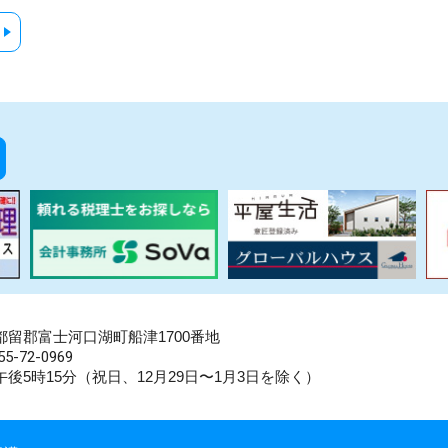
県南都留郡富士河口湖町船津1700番地
5-72-0969
後5時15分（祝日、12月29日〜1月3日を除く）