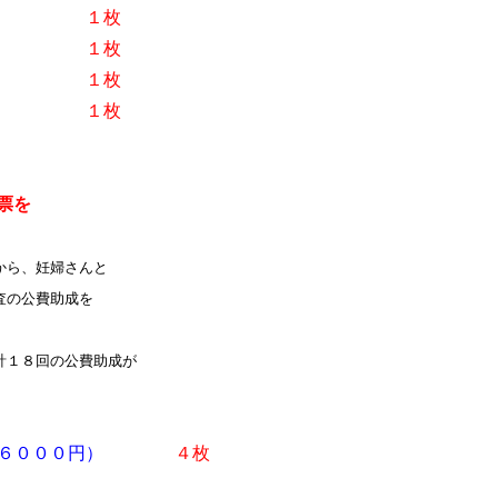
０円）
１枚
０円）
１枚
０円）
１枚
診票
１枚
票を
から、妊婦さんと
査の公費助成を
１８回の公費助成が
）（６０００円）
４枚