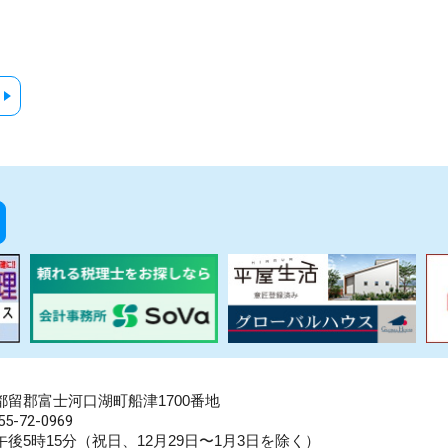
県南都留郡富士河口湖町船津1700番地
5-72-0969
後5時15分（祝日、12月29日〜1月3日を除く）