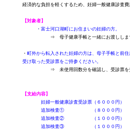
経済的な負担を軽くするため、妊婦一般健康診査
【対象者】
・
富士河口湖町にお住まいの妊婦の方。
⇒ 母子健康手帳と一緒にお渡ししま
・
町外から転入された妊婦の方は、母子手帳と前住
受け取った受診票をご持参ください。
⇒ 未使用回数分を確認し、受診票を交
【支給内容】
妊婦一般健康診査受診票（６００
追加検査① （８００
追加検査② （１００
追加検査③ （１００