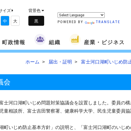
サイズ
背景色
中
大
POWERED BY
TRANSLATE
町政情報
組織
産業・ビジネス
ホーム
届出・証明
富士河口湖町いじめ防
議会
富士河口湖町いじめ問題対策協議会を設置しました。委員の構
児童相談所、富士吉田警察署、健康科学大学、民生児童委員協
湖町いじめ防止基本方針」の説明と、「富士河口湖町のいじめ