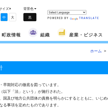
サイズ
背景色
中
大
POWERED BY
TRANSLATE
町政情報
組織
産業・ビジネス
ホーム
針
・早期対応の徹底を図っています。
（以下「法」という」が施行された。
、国及び地方公共団体の責務を明らかにするとともに、いじめ
なる事項を定めたものであります。